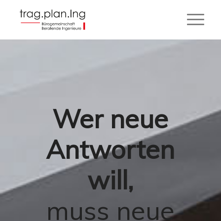
Wer neue
Antworten
will,
muss neue